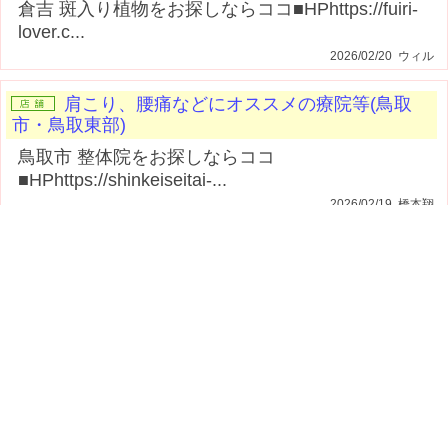
倉吉 斑入り植物をお探しならココ
■HPhttps://fuiri-lover.c...
2026/02/20 ウィル
肩こり、腰痛などにオススメの療院等(鳥取
市・鳥取東部)
鳥取市 整体院をお探しならココ
■HPhttps://shinkeiseitai-...
2026/02/19 橋本翔
町の好きなところ（お得、便利、メリッ
ト…） (宍粟・佐用)
宍粟 歯医者ならここ
■GBPhttps://maps.app.goo.gl/uW...
2026/02/10 高田歯科
レジャースポットや温泉リゾートなど(鳥取
市・鳥取東部)